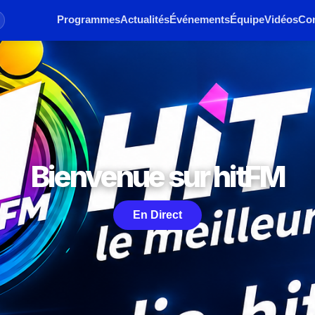
Programmes
Actualités
Événements
Équipe
Vidéos
Con
Bienvenue sur hitFM
En Direct