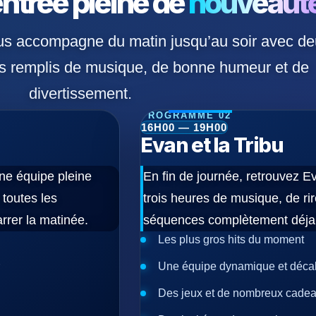
ntrée pleine de
nouveaut
ous accompagne du matin jusqu’au soir avec d
 remplis de musique, de bonne humeur et de
divertissement.
PROGRAMME 02
16H00 — 19H00
Evan et la Tribu
e équipe pleine
En fin de journée, retrouvez Ev
 toutes les
trois heures de musique, de rir
rrer la matinée.
séquences complètement déja
Les plus gros hits du moment
Une équipe dynamique et déca
Des jeux et de nombreux cade