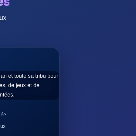
és
eux
an et toute sa tribu pour
es, de jeux et de
ntées.
lée
aux