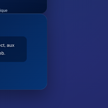
sique
ct, aux
eb.