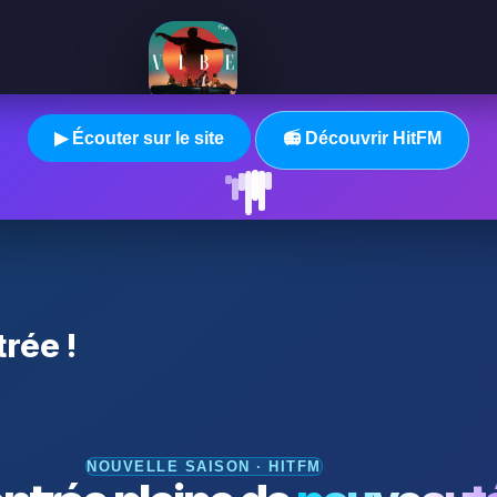
▶ Écouter sur le site
📻 Découvrir HitFM
trée !
NOUVELLE SAISON · HITFM