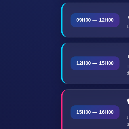
09H00 — 12H00
L
12H00 — 15H00
T
d
15H00 — 16H00
U
d