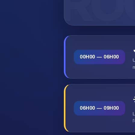
00H00 — 06H00
U
m
06H00 — 09H00
L
l